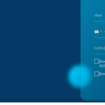
Да
сог
Да